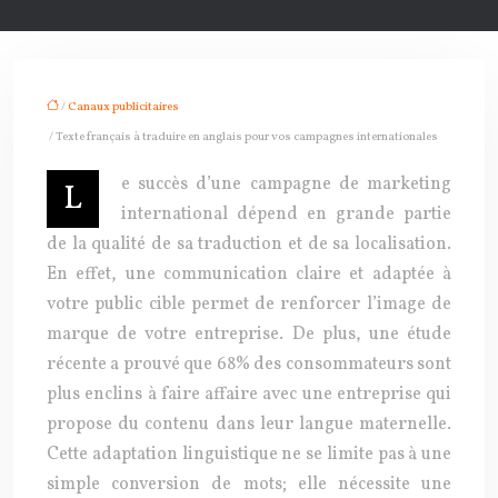
/
Canaux publicitaires
/ Texte français à traduire en anglais pour vos campagnes internationales
e succès d’une campagne de marketing
L
international dépend en grande partie
de la qualité de sa traduction et de sa localisation.
En effet, une communication claire et adaptée à
votre public cible permet de renforcer l’image de
marque de votre entreprise. De plus, une étude
récente a prouvé que 68% des consommateurs sont
plus enclins à faire affaire avec une entreprise qui
propose du contenu dans leur langue maternelle.
Cette adaptation linguistique ne se limite pas à une
simple conversion de mots; elle nécessite une