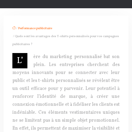
/
Performance publicitaire
/ Quels sont les avantages des T-shirts personnalisés pour vos campagnes
publicitaires ?
ère du marketing personnalisé bat son
L’
plein. Les entreprises cherchent des
moyens innovants pour se connecter avec leur
public et les t-shirts personnalisés se révèlent être
un outil efficace pour y parvenir. Leur potentiel à
renforcer l’identité de marque, à créer une
connexion émotionnelle et à fidéliser les clients est
indéniable. Ces éléments vestimentaires uniques
ne se limitent pas à un simple objet promotionnel.
En effet, ils permettent de maximiser la visibilité et